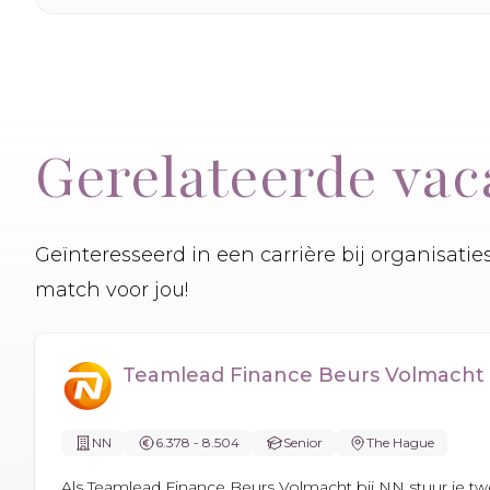
Gerelateerde vac
Geïnteresseerd in een carrière bij organisati
match voor jou!
Teamlead Finance Beurs Volmacht
NN
6.378 - 8.504
Senior
The Hague
Als Teamlead Finance Beurs Volmacht bij NN stuur je tw