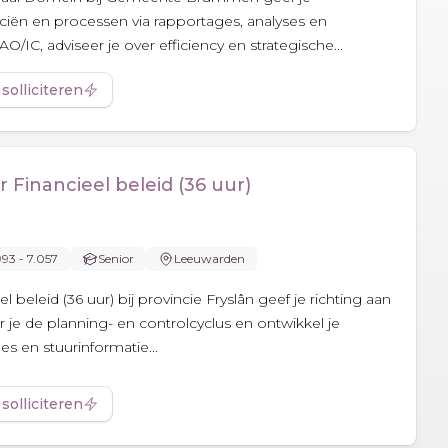
iën en processen via rapportages, analyses en
O/IC, adviseer je over efficiency en strategische...
 solliciteren
r Financieel beleid (36 uur)
993 - 7.057
Senior
Leeuwarden
l beleid (36 uur) bij provincie Fryslân geef je richting aan
r je de planning- en controlcyclus en ontwikkel je
es en stuurinformatie...
 solliciteren