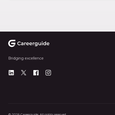
Footer
Bridging excellence
LinkedIn
X
X
Instagram
© 2026 Careerguide. All rights reserved.