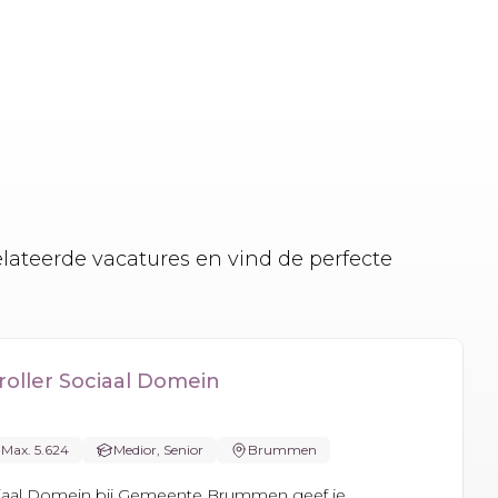
elateerde vacatures en vind de perfecte
roller Sociaal Domein
Max. 5.624
Medior, Senior
Brummen
ociaal Domein bij Gemeente Brummen geef je