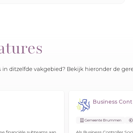
atures
es in ditzelfde vakgebied? Bekijk hieronder de ger
Business Cont
Gemeente Brummen
ee financiële subteams aan,
Als Business Controller S