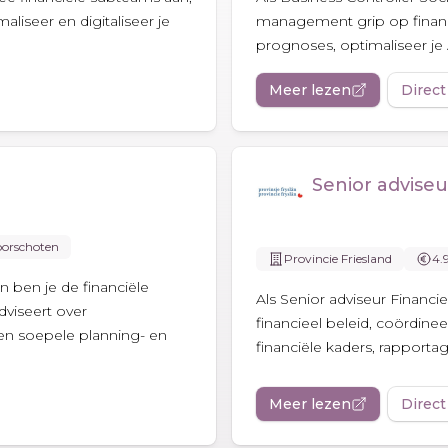
maliseer en digitaliseer je
management grip op financ
prognoses, optimaliseer je A
Meer lezen
Direct
Senior adviseu
oorschoten
Provincie Friesland
4.
 ben je de financiële
Als Senior adviseur Financiee
viseert over
financieel beleid, coördinee
een soepele planning- en
financiële kaders, rapportag
Meer lezen
Direct