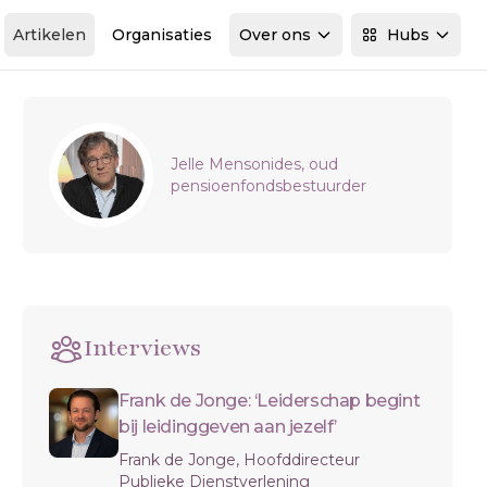
Artikelen
Organisaties
Over ons
Hubs
Sidebar
Jelle Mensonides, oud
pensioenfondsbestuurder
Interviews
Frank de Jonge: ‘Leiderschap begint
bij leidinggeven aan jezelf’
Frank de Jonge, Hoofddirecteur
Publieke Dienstverlening