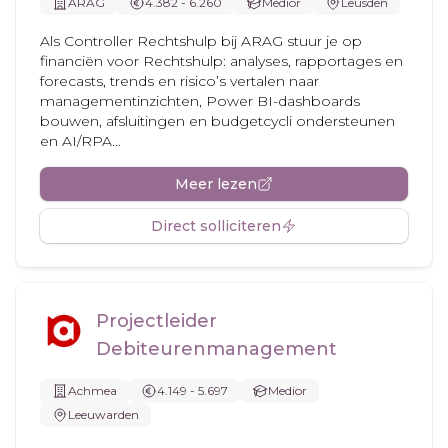
ARAG
4.382 - 6.260
Medior
Leusden
Als Controller Rechtshulp bij ARAG stuur je op
financiën voor Rechtshulp: analyses, rapportages en
forecasts, trends en risico’s vertalen naar
managementinzichten, Power BI-dashboards
bouwen, afsluitingen en budgetcycli ondersteunen
en AI/RPA...
Meer lezen
Direct solliciteren
Projectleider
Debiteurenmanagement
Achmea
4.149 - 5.697
Medior
Leeuwarden