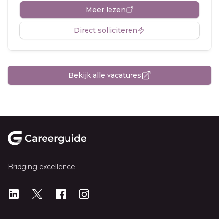
Meer lezen
Direct solliciteren
Bekijk alle vacatures
Footer
Bridging excellence
LinkedIn
X
X
Instagram