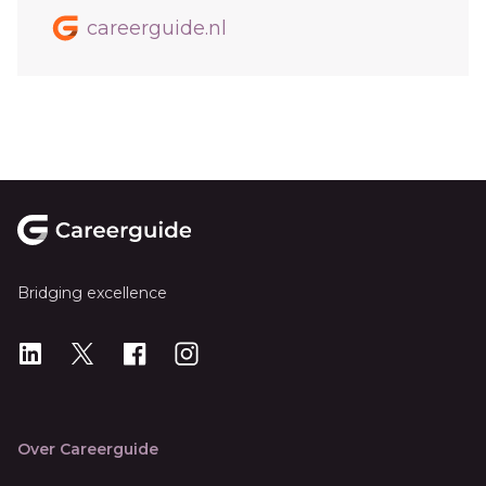
careerguide.nl
Footer
Bridging excellence
LinkedIn
X
X
Instagram
Over Careerguide