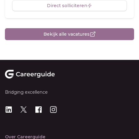
Direct solliciteren
Bekijk alle vacatures
Footer
Bridging excellence
LinkedIn
X
X
Instagram
Over Careerguide