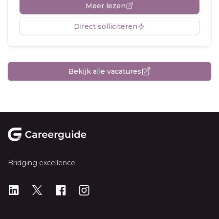
Meer lezen
Direct solliciteren
Bekijk alle vacatures
Footer
Bridging excellence
LinkedIn
X
X
Instagram