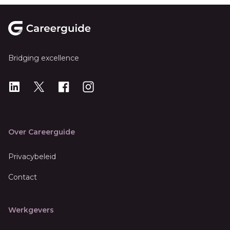
Footer
Bridging excellence
LinkedIn
X
X
Instagram
Over Careerguide
Privacybeleid
Contact
Werkgevers