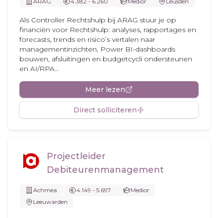
ARAG
4.382 - 6.260
Medior
Leusden
Als Controller Rechtshulp bij ARAG stuur je op
financiën voor Rechtshulp: analyses, rapportages en
forecasts, trends en risico’s vertalen naar
managementinzichten, Power BI-dashboards
bouwen, afsluitingen en budgetcycli ondersteunen
en AI/RPA...
Meer lezen
Direct solliciteren
Projectleider
Debiteurenmanagement
Achmea
4.149 - 5.697
Medior
Leeuwarden