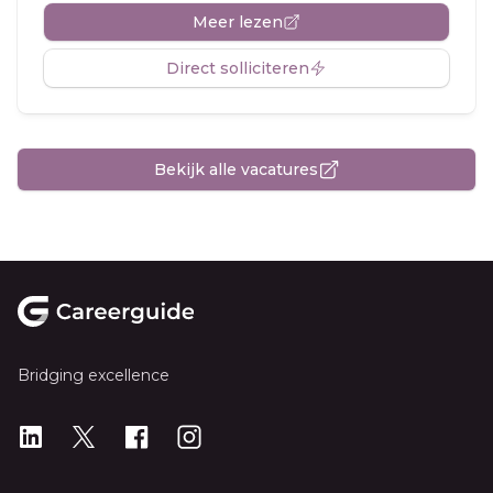
Meer lezen
Direct solliciteren
Bekijk alle vacatures
Footer
Bridging excellence
LinkedIn
X
X
Instagram