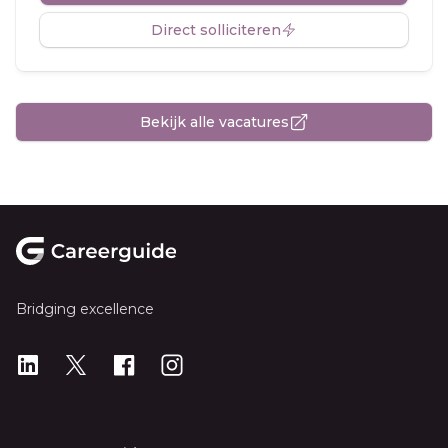
Direct solliciteren
Bekijk alle vacatures
Footer
Bridging excellence
LinkedIn
X
X
Instagram