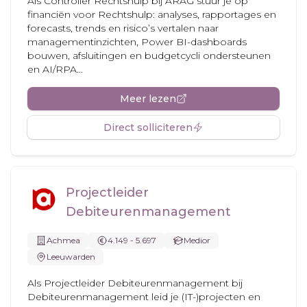
Als Controller Rechtshulp bij ARAG stuur je op
financiën voor Rechtshulp: analyses, rapportages en
forecasts, trends en risico’s vertalen naar
managementinzichten, Power BI-dashboards
bouwen, afsluitingen en budgetcycli ondersteunen
en AI/RPA...
Meer lezen
Direct solliciteren
Projectleider
Debiteurenmanagement
Achmea
4.149 - 5.697
Medior
Leeuwarden
Als Projectleider Debiteurenmanagement bij
Debiteurenmanagement leid je (IT-)projecten en