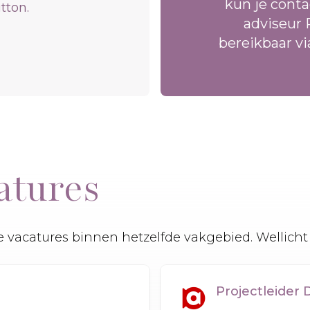
kun je cont
tton.
adviseur P
bereikbaar v
atures
 vacatures binnen hetzelfde vakgebied. Wellicht 
Projectleide