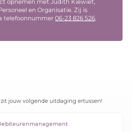
act opnemen met Judith Kiewiet,
ersoneel en Organisatie. Zij is
ia telefoonnummer
06-23 826 526
.
zit jouw volgende uitdaging ertussen!
r Debiteurenmanagement