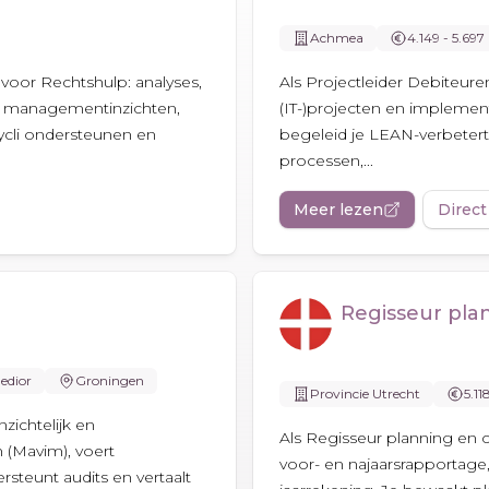
Achmea
4.149 - 5.697
 voor Rechtshulp: analyses,
Als Projectleider Debiteu
aar managementinzichten,
(IT-)projecten en implementa
cli ondersteunen en
begeleid je LEAN-verbetert
processen,...
Meer lezen
Direct
Regisseur pla
edior
Groningen
Provincie Utrecht
5.11
zichtelijk en
Als Regisseur planning en c
 (Mavim), voert
voor- en najaarsrapportage,
steunt audits en vertaalt