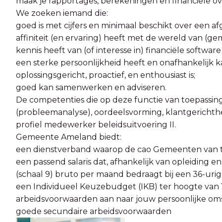
maak je rapportages, berekeningen en financiële o
We zoeken iemand die:
goed is met cijfers en minimaal beschikt over een a
affiniteit (en ervaring) heeft met de wereld van (ge
kennis heeft van (of interesse in) financiële softwar
een sterke persoonlijkheid heeft en onafhankelijk 
oplossingsgericht, proactief, en enthousiast is;
goed kan samenwerken en adviseren.
De competenties die op deze functie van toepassing
(probleemanalyse), oordeelsvorming, klantgerichthei
profiel medewerker beleidsuitvoering II.
Gemeente Ameland biedt:
een dienstverband waarop de cao Gemeenten van t
een passend salaris dat, afhankelijk van opleiding en
(schaal 9) bruto per maand bedraagt bij een 36-urige
een Individueel Keuzebudget (IKB) ter hoogte van 17
arbeidsvoorwaarden aan naar jouw persoonlijke o
goede secundaire arbeidsvoorwaarden