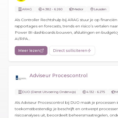
ARAG
4.382 - 6.260
Medior
Leusden
Als Controller Rechtshulp bij ARAG stuur je op financiën
rapportages en forecasts, trends en risico’s vertalen n
Power BI-dashboards bouwen, afsluitingen en budgetcy
AI/RPA...
Meer lezen
Direct solliciteren
Adviseur Procescontrol
DUO (Dienst Uitvoering Onderwijs)
4.132 - 6.275
M
Als Adviseur Procescontrol bij DUO maak je processen in
toekomstbestendig: je beschrijft en ontwerpt processen
risicoanalyses uit, beoordeelt beheersmaatregelen, onder