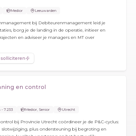
Medior
Leeuwarden
renmanagement bij Debiteurenmanagement leid je
ties, borg je de landing in de operatie, initieer en
rajecten en adviseer je managers en MT over
 solliciteren
nning en control
8 - 7.233
Medior, Senior
Utrecht
ontrol bij Provincie Utrecht coördineer je de P&C-cyclus:
 slotwijziging, plus ondersteuning bij begroting en