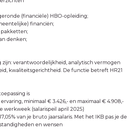
verzichten
fgeronde (financiële) HBO-opleiding;
meentelijke) financiën;
e pakketten;
kan denken;
 zijn: verantwoordelijkheid, analytisch vermogen
d, kwaliteitsgerichtheid. De functie betreft HR21
oepassing is
 ervaring, minimaal € 3.426,- en maximaal € 4.908,-
 werkweek (salarispeil april 2025)
,05% van je bruto jaarsalaris. Met het IKB pas je de
mstandigheden en wensen