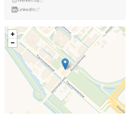
Werken bij
LinkedIn
+
−